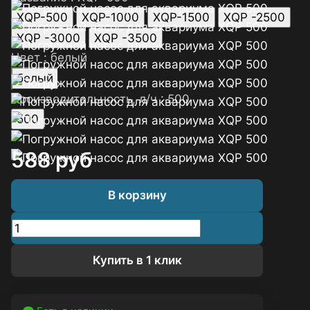
XQP-500
XQP-1000
XQP-1500
XQP -2500
XQP -3000
XQP -3500
Цвет :
белый
белый
Производительность, л/ч :
500
500
588
руб
В корзину
Купить в 1 клик