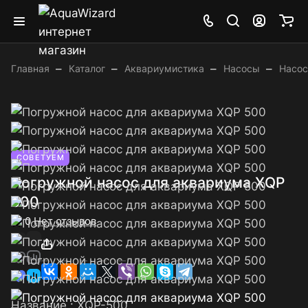
–
–
–
–
Главная
Каталог
Аквариумистика
Насосы
Насос
СОВЕТУЕМ
Погружной насос для аквариума XQP
500
0
Нет отзывов
Название :
XQP-500