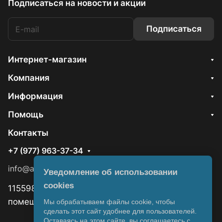
Подписаться
на новости и акции
Подписаться
Интернет-магазин
Компания
Информация
Помощь
Контакты
+7 (977) 963-37-34
info@aquawizard.ru
Уведомление об использовании
cookies
115598, Москва, ул. Ягодная, д 8, корп.1,
помещ.15/1
Мы обрабатываем файлы cookie, чтобы
сделать этот сайт удобнее для пользователей.
Оставаясь на этом сайте, вы соглашаетесь с